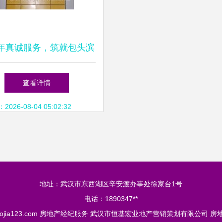
年真诚服务，筑就包头滨
手房交易信赖之选——宝
查看详情
时得房地产经纪
26-08-04 05:02:32
地址：武汉市东西湖区辛安渡办事处徐家台1号
电话：1890347**
ojia123.com
房地产经纪服务
武汉市恒基宏业地产营销策划有限公司
房